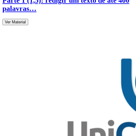
Parte 1 (1,5): redigir um texto de até 400
palavras…
Ver Material