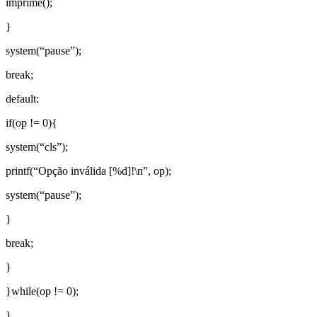
imprime();
}
system(“pause”);
break;
default:
if(op != 0){
system(“cls”);
printf(“Opção inválida [%d]!\n”, op);
system(“pause”);
}
break;
}
}while(op != 0);
}