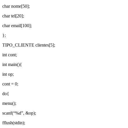
char nome[50];
char tel[20];
char email[100];
};
TIPO_CLIENTE clientes[5];
int cont;
int main(){
int op;
cont = 0;
do{
menu();
scanf(“%d”, &op);
fflush(stdin);