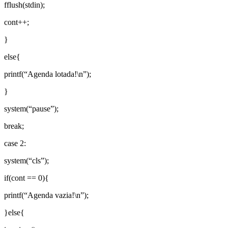
fflush(stdin);
cont++;
}
else{
printf(“Agenda lotada!\n”);
}
system(“pause”);
break;
case 2:
system(“cls”);
if(cont == 0){
printf(“Agenda vazia!\n”);
}else{