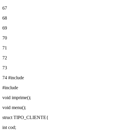
67
68
69
70
71
72
73
74
#include
#include
void imprime();
void menu();
struct TIPO_CLIENTE{
int cod;