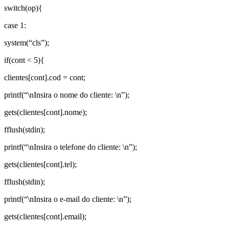
switch(op){
case 1:
system(“cls”);
if(cont < 5){
clientes[cont].cod = cont;
printf(“\nInsira o nome do cliente: \n”);
gets(clientes[cont].nome);
fflush(stdin);
printf(“\nInsira o telefone do cliente: \n”);
gets(clientes[cont].tel);
fflush(stdin);
printf(“\nInsira o e-mail do cliente: \n”);
gets(clientes[cont].email);