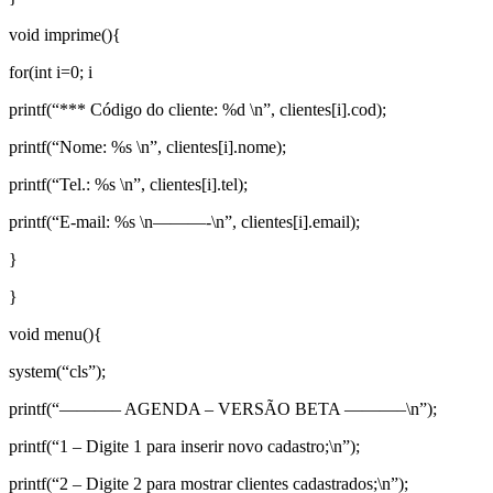
void imprime(){
for(int i=0; i
printf(“*** Código do cliente: %d \n”, clientes[i].cod);
printf(“Nome: %s \n”, clientes[i].nome);
printf(“Tel.: %s \n”, clientes[i].tel);
printf(“E-mail: %s \n———-\n”, clientes[i].email);
}
}
void menu(){
system(“cls”);
printf(“———– AGENDA – VERSÃO BETA ———–\n”);
printf(“1 – Digite 1 para inserir novo cadastro;\n”);
printf(“2 – Digite 2 para mostrar clientes cadastrados;\n”);