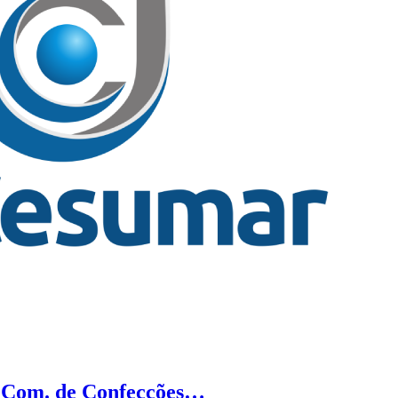
r Com. de Confecções…