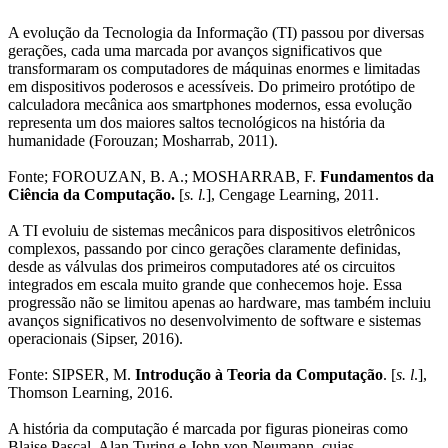
​A evolução da Tecnologia da Informação (TI) passou por diversas
gerações, cada uma marcada por avanços significativos que
transformaram os computadores de máquinas enormes e limitadas
em dispositivos poderosos e acessíveis. Do primeiro protótipo de
calculadora mecânica aos smartphones modernos, essa evolução
representa um dos maiores saltos tecnológicos na história da
humanidade (Forouzan; Mosharrab, 2011).
​Fonte; FOROUZAN, B. A.; MOSHARRAB, F.
Fundamentos da
Ciência da Computação.
[
s. l.
], Cengage Learning, 2011.
A TI evoluiu de sistemas mecânicos para dispositivos eletrônicos
complexos, passando por cinco gerações claramente definidas,
desde as válvulas dos primeiros computadores até os circuitos
integrados em escala muito grande que conhecemos hoje. Essa
progressão não se limitou apenas ao hardware, mas também incluiu
avanços significativos no desenvolvimento de software e sistemas
operacionais (Sipser, 2016).
​Fonte: SIPSER, M.
Introdução à Teoria da Computação
. [
s. l
.],
Thomson Learning, 2016.
A história da computação é marcada por figuras pioneiras como
Blaise Pascal, Alan Turing e John von Neumann, cujas