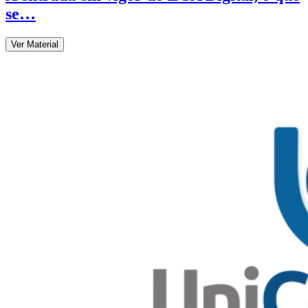
se…
Ver Material