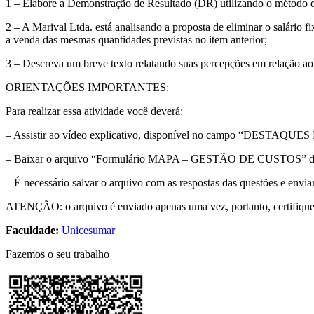
1 – Elabore a Demonstração de Resultado (DR) utilizando o método d
2 – A Marival Ltda. está analisando a proposta de eliminar o salário
a venda das mesmas quantidades previstas no item anterior;
3 – Descreva um breve texto relatando suas percepções em relação ao 
ORIENTAÇÕES IMPORTANTES:
Para realizar essa atividade você deverá:
– Assistir ao vídeo explicativo, disponível no campo “DEST
– Baixar o arquivo “Formulário MAPA – GESTÃO DE CUSTOS” dispon
– É necessário salvar o arquivo com as respostas das questões e env
ATENÇÃO: o arquivo é enviado apenas uma vez, portanto, certifique-se
Faculdade:
Unicesumar
Fazemos o seu trabalho