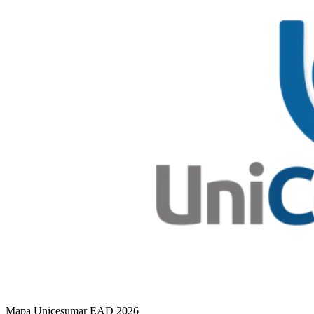
Mapa Unicesumar
EAD
2026