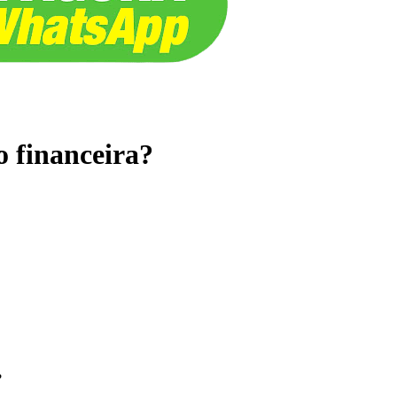
o financeira?
?