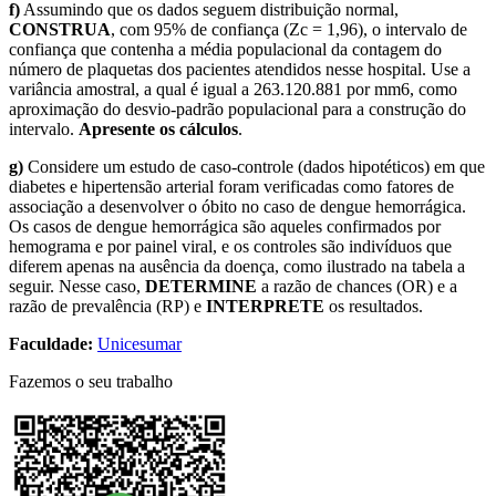
f)
Assumindo que os dados seguem distribuição normal,
CONSTRUA
, com 95% de confiança (Zc = 1,96), o intervalo de
confiança que contenha a média populacional da contagem do
número de plaquetas dos pacientes atendidos nesse hospital. Use a
variância amostral, a qual é igual a 263.120.881 por mm6, como
aproximação do desvio-padrão populacional para a construção do
intervalo.
Apresente os cálculos
.
g)
Considere um estudo de caso-controle (dados hipotéticos) em que
diabetes e hipertensão arterial foram verificadas como fatores de
associação a desenvolver o óbito no caso de dengue hemorrágica.
Os casos de dengue hemorrágica são aqueles confirmados por
hemograma e por painel viral, e os controles são indivíduos que
diferem apenas na ausência da doença, como ilustrado na tabela a
seguir. Nesse caso,
DETERMINE
a razão de chances (OR) e a
razão de prevalência (RP) e
INTERPRETE
os resultados.
Faculdade:
Unicesumar
Fazemos o seu trabalho