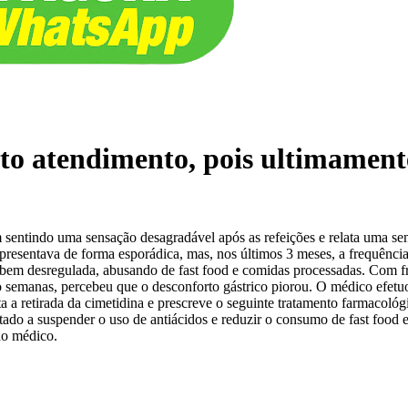
nto atendimento, pois ultimamen
m sentindo uma sensação desagradável após as refeições e relata uma s
apresentava de forma esporádica, mas, nos últimos 3 meses, a frequênc
bem desregulada, abusando de fast food e comidas processadas. Com freq
nco semanas, percebeu que o desconforto gástrico piorou. O médico efet
ta a retirada da cimetidina e prescreve o seguinte tratamento farmacoló
ntado a suspender o uso de antiácidos e reduzir o consumo de fast food 
do médico.