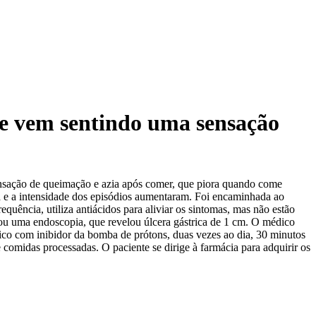
te vem sentindo uma sensação
ensação de queimação e azia após comer, que piora quando come
ia e a intensidade dos episódios aumentaram. Foi encaminhada ao
uência, utiliza antiácidos para aliviar os sintomas, mas não estão
uou uma endoscopia, que revelou úlcera gástrica de 1 cm. O médico
gico com inibidor da bomba de prótons, duas vezes ao dia, 30 minutos
e comidas processadas. O paciente se dirige à farmácia para adquirir os