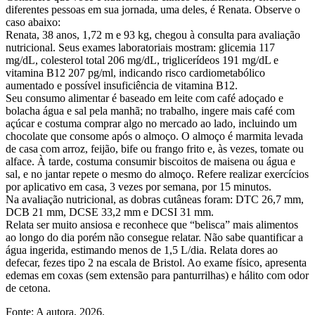
diferentes pessoas em sua jornada, uma deles, é Renata. Observe o
caso abaixo:
Renata, 38 anos, 1,72 m e 93 kg, chegou à consulta para avaliação
nutricional. Seus exames laboratoriais mostram: glicemia 117
mg/dL, colesterol total 206 mg/dL, triglicerídeos 191 mg/dL e
vitamina B12 207 pg/ml, indicando risco cardiometabólico
aumentado e possível insuficiência de vitamina B12.
Seu consumo alimentar é baseado em leite com café adoçado e
bolacha água e sal pela manhã; no trabalho, ingere mais café com
açúcar e costuma comprar algo no mercado ao lado, incluindo um
chocolate que consome após o almoço. O almoço é marmita levada
de casa com arroz, feijão, bife ou frango frito e, às vezes, tomate ou
alface. À tarde, costuma consumir biscoitos de maisena ou água e
sal, e no jantar repete o mesmo do almoço. Refere realizar exercícios
por aplicativo em casa, 3 vezes por semana, por 15 minutos.
Na avaliação nutricional, as dobras cutâneas foram: DTC 26,7 mm,
DCB 21 mm, DCSE 33,2 mm e DCSI 31 mm.
Relata ser muito ansiosa e reconhece que “belisca” mais alimentos
ao longo do dia porém não consegue relatar. Não sabe quantificar a
água ingerida, estimando menos de 1,5 L/dia. Relata dores ao
defecar, fezes tipo 2 na escala de Bristol. Ao exame físico, apresenta
edemas em coxas (sem extensão para panturrilhas) e hálito com odor
de cetona.
Fonte: A autora, 2026.