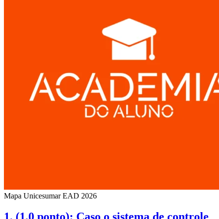
Mapa Unicesumar
EAD
2026
1. (1,0 ponto): Caso o sistema de controle