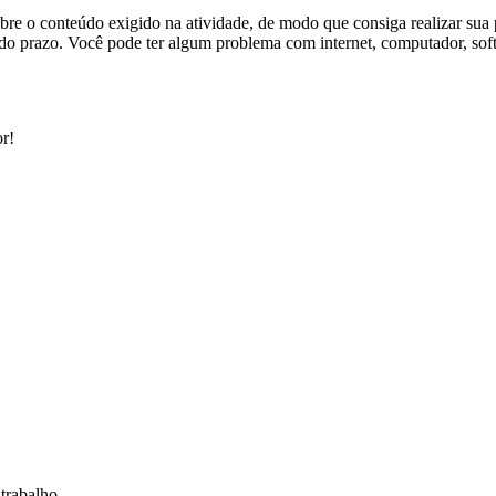
re o conteúdo exigido na atividade, de modo que consiga realizar sua 
do prazo. Você pode ter algum problema com internet, computador, soft
r!
 trabalho