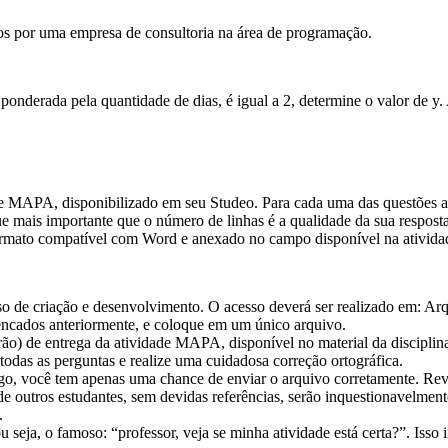
dos por uma empresa de consultoria na área de programação.
onderada pela quantidade de dias, é igual a 2, determine o valor de y. 
dade MAPA, disponibilizado em seu Studeo. Para cada uma das questões 
que mais importante que o número de linhas é a qualidade da sua respost
ormato compatível com Word e anexado no campo disponível na ativida
so de criação e desenvolvimento. O acesso deverá ser realizado em: Ar
lencados anteriormente, e coloque em um único arquivo.
ão) de entrega da atividade MAPA, disponível no material da disciplin
 todas as perguntas e realize uma cuidadosa correção ortográfica.
go, você tem apenas uma chance de enviar o arquivo corretamente. Rev
e outros estudantes, sem devidas referências, serão inquestionavelmente
.
 seja, o famoso: “professor, veja se minha atividade está certa?”. Isso 