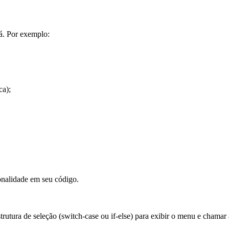
rá. Por exemplo:
ca);
nalidade em seu código.
trutura de seleção (
switch-case
ou
if-else
) para exibir o menu e chamar