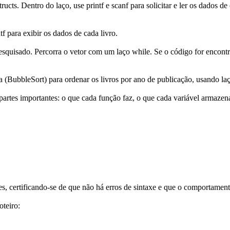
tructs. Dentro do laço, use
printf
e
scanf
para solicitar e ler os dados d
tf
para exibir os dados de cada livro.
 pesquisado. Percorra o vetor com um laço
while
. Se o código for encon
a (
BubbleSort
) para ordenar os livros por ano de publicação, usando la
 partes importantes: o que cada função faz, o que cada variável armazen
s, certificando-se de que não há erros de sintaxe e que o comportament
oteiro: