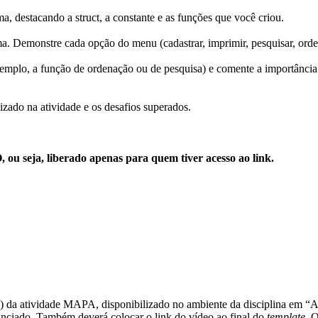
ama, destacando a
struct
, a constante e as funções que você criou.
ma. Demonstre cada opção do menu (
cadastrar
,
imprimir
,
pesquisar
,
orde
emplo, a função de ordenação ou de pesquisa) e comente a importânci
izado na atividade e os desafios superados.
 seja, liberado apenas para quem tiver acesso ao link.
o) da atividade MAPA, disponibilizado no ambiente da disciplina em 
nciado. Também deverá colocar o link do vídeo ao final do
template
. 