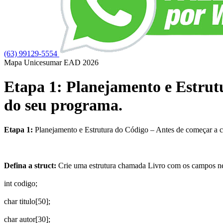
(63) 99129-5554
Mapa Unicesumar
EAD
2026
Etapa 1: Planejamento e Estrutu
do seu programa.
Etapa 1:
Planejamento e Estrutura do Código – Antes de começar a co
Defina a
struct
:
Crie uma estrutura chamada
Livro
com os campos ne
int codigo;
char titulo[50];
char autor[30];