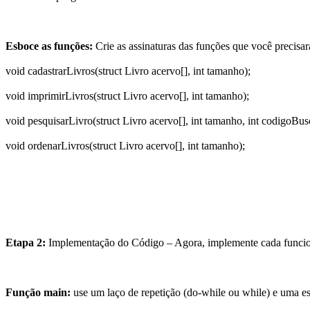
Esboce as funções:
Crie as assinaturas das funções que você precisa
void cadastrarLivros(struct Livro acervo[], int tamanho);
void imprimirLivros(struct Livro acervo[], int tamanho);
void pesquisarLivro(struct Livro acervo[], int tamanho, int codigoBus
void ordenarLivros(struct Livro acervo[], int tamanho);
Etapa 2:
Implementação do Código – Agora, implemente cada funcio
Função
main
:
use um laço de repetição (
do-while
ou
while
) e uma es