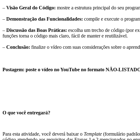
–
Visão Geral do Código:
mostre a estrutura principal do seu progr
–
Demonstração das Funcionalidades:
compile e execute o progra
–
Discussão das Boas Práticas:
escolha um trecho de código (por ex
funções torna o código mais claro, fácil de manter e reutilizável.
–
Conclusão:
finalize o vídeo com suas considerações sobre o aprend
Postagem: poste o vídeo no YouTube no formato NÃO-LISTADO, ou
O que você entregará?
Para esta atividade, você deverá baixar o
Template
(formulário padrã
código atendendo aos requisitos das Etapas 1 e 2 mencionados no enu