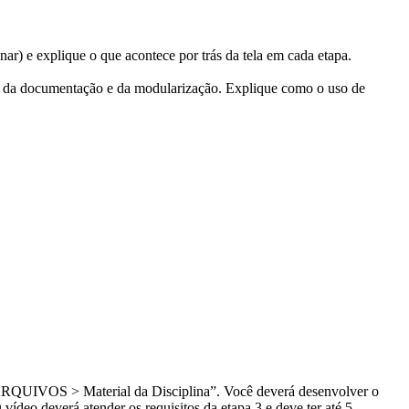
nar
) e explique o que acontece por trás da tela em cada etapa.
a da documentação e da modularização. Explique como o uso de
“ARQUIVOS > Material da Disciplina”. Você deverá desenvolver o
O vídeo deverá atender os requisitos da etapa 3 e deve ter até 5