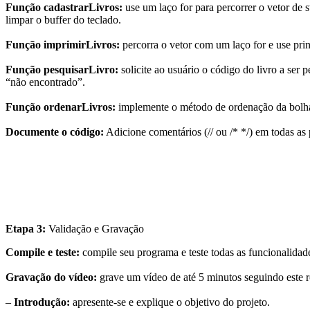
Função
cadastrarLivros
:
use um laço
for
para percorrer o vetor de s
limpar o buffer do teclado.
Função
imprimirLivros
:
percorra o vetor com um laço
for
e use
prin
Função
pesquisarLivro
:
solicite ao usuário o código do livro a ser
“não encontrado”.
Função
ordenarLivros
:
implemente o método de ordenação da bolh
Documente o código:
Adicione comentários (
//
ou
/* */
) em todas as
Etapa 3:
Validação e Gravação
Compile e teste:
compile seu programa e teste todas as funcionalidade
Gravação do vídeo:
grave um vídeo de até 5 minutos seguindo este r
–
Introdução:
apresente-se e explique o objetivo do projeto.