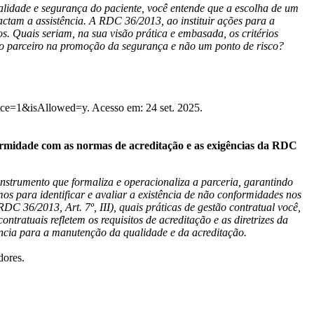
alidade e segurança do paciente, você entende que a escolha de um
actam a assistência. A RDC 36/2013, ao instituir ações para a
s. Quais seriam, na sua visão prática e embasada, os critérios
iro parceiro na promoção da segurança e não um ponto de risco?
ce=1&isAllowed=y​. Acesso em: 24 set. 2025.
formidade com as normas de acreditação e as exigências da RDC
 instrumento que formaliza e operacionaliza a parceria, garantindo
 para identificar e avaliar a existência de não conformidades nos
C 36/2013, Art. 7º, III), quais práticas de gestão contratual você,
ratuais refletem os requisitos de acreditação e as diretrizes da
ncia para a manutenção da qualidade e da acreditação.​
dores.