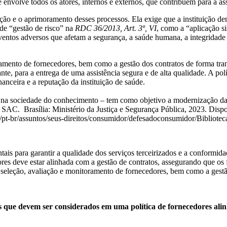
nvolve todos os atores, internos e externos, que contribuem para a ass
ção e o aprimoramento desses processos. Ela exige que a instituição de
o de “gestão de risco” na
RDC 36/2013, Art. 3º, VI
, como a “aplicação si
 eventos adversos que afetam a segurança, a saúde humana, a integridade 
toramento de fornecedores, bem como a gestão dos contratos de forma tran
nte, para a entrega de uma assistência segura e de alta qualidade. A pol
nanceira e a reputação da instituição de saúde.
 na sociedade do conhecimento – tem como objetivo a modernização da i
SAC. Brasília: Ministério da Justiça e Segurança Pública, 2023. Disp
j/pt-br/assuntos/seus-direitos/consumidor/defesadoconsumidor/Biblio
ntais para garantir a qualidade dos serviços terceirizados e a conformi
res deve estar alinhada com a gestão de contratos, assegurando que os
 de seleção, avaliação e monitoramento de fornecedores, bem como a gestã
s que devem ser considerados em uma política de fornecedores alin