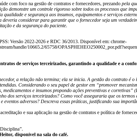
aúde com foco na gestão de contratos e fornecedores,​ prezando
pela qu
uição demonstre um controle rigoroso sobre todos os processos que imp
la qualidade e segurança aos insumos, equipamentos e serviços externo
da deveria considerar para garantir que o fornecedor seja um verdade
ditação e da segurança do paciente.
 -OPSS: Versão 2022-2026 e RDC 36/2013. Disponível em: chrome-
rg/bitstream/handle/10665.2/65758/OPASPHEHEO250002_por.pdf?sequen
tratos de serviços terceirizados, garantindo a qualidade e a con
ecedor, a relação não termina; ela se inicia. A gestão do contrato é o
tendidas. Considerando o seu papel de gestor em “promover mecanismos
, medicamentos e insumos propondo ações preventivas e corretivas” (RD
 dos serviços terceirizados? Como você asseguraria que os termos cont
 eventos adversos? Descreva essas práticas, justificando sua importâ
reditação e sua aplicação na gestão de contratos e política de fornece
Disciplina”.
eitor, disponível na sala do café.