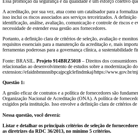
Essa promoção da segurança e da qualidade é um esforço coletivo que e
A acreditação, por sua vez, atua como um catalisador para a formaliza
isso inclui os riscos associados aos serviços terceirizados. A definiçã
identificação, análise, avaliação, comunicação e controle de riscos e
necessidade de estender essa gestão aos fornecedores.
Portanto, a definição clara de critérios de seleção, avaliação e moni
requisitos essenciais para a manutenção da acreditação e, mais importa
ferramentas poderosas para a governança clínica, a sustentabilidade fi
Fonte: BRASIL.
Projeto 914BRZ5018
– Direitos dos consumidores
relacionadas ao desenvolvimento de estudos sobre a modernização do 
extension://efaidnbmnnnibpcajpcglclefindmkaj/https://www.gov.br/m
Questão 1:
A gestão eficaz de contratos e a política de fornecedores são fundame
Organização Nacional de Acreditação (ONA). A política de fornecedo
exigidos pela instituição. Isso envolve a definição clara de critérios
Nessa questão, você deverá:
Listar e detalhar os principais critérios
de seleção de fornecedore
as diretrizes da RDC 36/2013,
no mínimo 5 critérios.