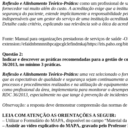
Reflexão e Alinhamento Teórico-Prático:
como um profissional de s
fornecedor vai muito além do custo. A acreditação exige que a instit
segurança do paciente, estende implicitamente a responsabilidade pe
indispensáveis que um gestor do serviço de uma instituição acredita
Detalhe cada critério, explicando sua relevância sob a ótica da acre
Fonte: Manual para organizações prestadoras de serviços de saúde
extension://efaidnbmnnnibpcajpcglclefindmkaj/https://iris.paho.o
Questão 2:
Indicar e descrever as práticas
recomendadas para a gestão de con
36/2013,
no mínimo 3 práticas.
Reflexão e Alinhamento Teórico-Prático:
uma vez selecionado o forn
que as expectativas de qualidade e segurança sejam continuamente a
processos e procedimentos realizados e na utilização de equipamentos
como profissional da área, implementaria para monitorar o desempenho
RDC 36/2013, especialmente no que tange à prevenção de incidentes e
Observação:
a resposta deve demonstrar compreensão das normas de ac
LEIA COM ATENÇÃO AS ORIENTAÇÕES A SEGUIR:
– Utilizar o Formulário do MAPA, disponível no campo “Material da 
– Assistir ao vídeo explicativo do MAPA, gravado pelo Professor H