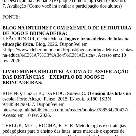
6. Descrição da atividade (Explique como o jogo será realizado).
7. Avaliação (Como você irá avaliar a participação dos alunos)
FONTE:
BLOG NA INTERNET COM EXEMPLO DE ESTRUTURA
DE JOGO E BRINCADEIRA:
LEÃO JUNIOR, Cleber Mena.
Jogos e brincadeiras de lutas na
educação física.
Blog, 2026. Disponível em:
<https://www.cleberjunior.com.br/post/jogos-e-brincadeiras-de-lutas-
na-educa%C3%A7%C3%A3o-f%C3%ADsica>. Acesso em: 10
fev. 2026.
LIVRO MINHA BIBLIOTECA COM A CLASSIFICAÇÃO
DAS DISTÂNCIAS + EXEMPLO DE JOGOS E
BRINCADEIRAS:
RUFINO, Luiz G B.; DARIDO, Suraya C.
O ensino das lutas na
escola.
Porto Alegre: Penso, 2015. E-book. p.180. ISBN
9788584290437. Disponível em:
https://app.minhabiblioteca.com.br/reader/books/9788584290437/.
Acesso em: 10 fev. 2026.
TERLUK, M. G.; ROCHA, R. E. R. Metodologias e estratégias
pedagógicas para o ensino das lutas, artes marciais e esportes de