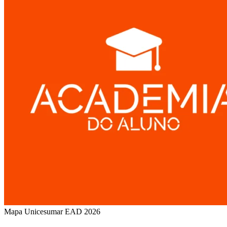
Mapa Unicesumar
EAD
2026