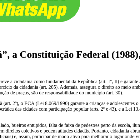
ã”, a Constituição Federal (1988)
creve a cidadania como fundamental da República (art. 1º, II) e garante
ercício da cidadania (art. 205). Ademais, assegura o direito ao meio amb
nção de praças, são de responsabilidade do município (art. 30).
art. 2º), o ECA (Lei 8.069/1990) garante a crianças e adolescentes o di
rática das cidades com participação popular (arts. 2º e 43), e a Lei 13
lado, bueiros entupidos, falta de faixa de pedestres perto da escola, il
 direitos coletivos e pedem atitudes cidadãs. Portanto, cidadania abra
oficiais) e, assim, participar de modo ativo para melhorar o lugar onde 