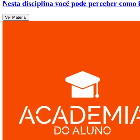
Nesta disciplina você pode perceber como
Ver Material