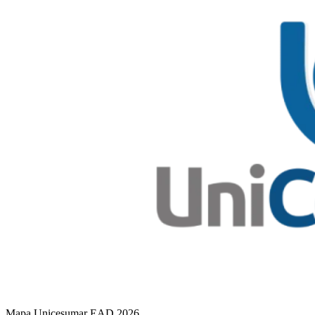
Mapa Unicesumar
EAD
2026