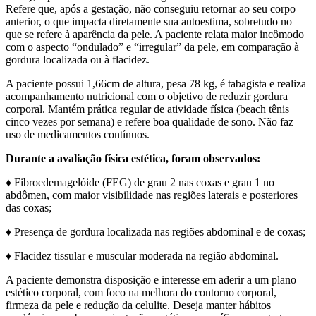
Refere que, após a gestação, não conseguiu retornar ao seu corpo
anterior, o que impacta diretamente sua autoestima, sobretudo no
que se refere à aparência da pele. A paciente relata maior incômodo
com o aspecto “ondulado” e “irregular” da pele, em comparação à
gordura localizada ou à flacidez.
A paciente possui 1,66cm de altura, pesa 78 kg, é tabagista e realiza
acompanhamento nutricional com o objetivo de reduzir gordura
corporal. Mantém prática regular de atividade física (beach tênis
cinco vezes por semana) e refere boa qualidade de sono. Não faz
uso de medicamentos contínuos.
Durante a avaliação física estética, foram observados:
♦ Fibroedemagelóide (FEG) de grau 2 nas coxas e grau 1 no
abdômen, com maior visibilidade nas regiões laterais e posteriores
das coxas;
♦ Presença de gordura localizada nas regiões abdominal e de coxas;
♦ Flacidez tissular e muscular moderada na região abdominal.
A paciente demonstra disposição e interesse em aderir a um plano
estético corporal, com foco na melhora do contorno corporal,
firmeza da pele e redução da celulite. Deseja manter hábitos