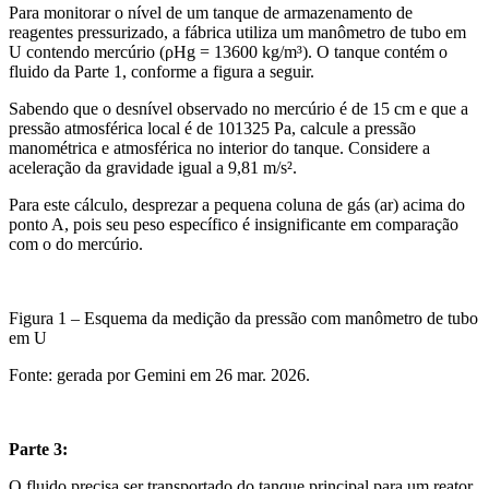
Para monitorar o nível de um tanque de armazenamento de
reagentes pressurizado, a fábrica utiliza um manômetro de tubo em
U contendo mercúrio (ρHg = 13600 kg/m³). O tanque contém o
fluido da Parte 1, conforme a figura a seguir.
Sabendo que o desnível observado no mercúrio é de 15 cm e que a
pressão atmosférica local é de 101325 Pa, calcule a pressão
manométrica e atmosférica no interior do tanque. Considere a
aceleração da gravidade igual a 9,81 m/s².
Para este cálculo, desprezar a pequena coluna de gás (ar) acima do
ponto A, pois seu peso específico é insignificante em comparação
com o do mercúrio.
Figura 1 – Esquema da medição da pressão com manômetro de tubo
em U
Fonte: gerada por Gemini em 26 mar. 2026.
Parte 3:
O fluido precisa ser transportado do tanque principal para um reator