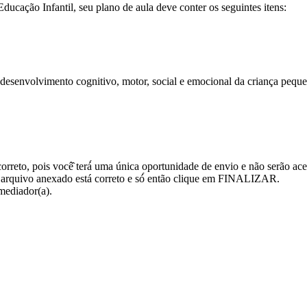
Educação Infantil, seu plano de aula deve conter os seguintes itens:
esenvolvimento cognitivo, motor, social e emocional da criança pequen
orreto, pois você̂ terá́ uma única oportunidade de envio e não serão 
 arquivo anexado está correto e só́ então clique em FINALIZAR.
mediador(a).