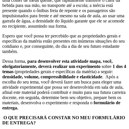
uma colher de metal quente, que rapidamente transfere o calor da
bebida para sua mão, no transporte até a escola; a inércia está
presente quando o ônibus freia de repente e os passageiros são
impulsionados para frente e até mesmo na sala de aula, ao usar uma
garrafa de água, a densidade do líquido garante que ele se acomode
no recipiente, assumindo sua forma.
Espero que você possa ter percebido que as propriedades gerais e
específicas da matéria estão presentes em inúmeras situações do seu
cotidiano e, por conseguinte, do dia a dia de seu futuro estudante
também.
Dessa forma,
para desenvolver esta atividade mapa, você,
obrigatoriamente,
deverá realizar um experimento
sobre
1 dos 4
temas
(propriedades gerais e específicas da matéria) a seguir:
densidade, volume, compressibilidade e elasticidade
. Após a
escolha do seu tema, você deverá fazer um busca para eleger uma
atividade experimental que possa ser desenvolvida em sala de aula,
afinal este material poderá contribuir e muito para sua futura carreira
docente, em seguida, determine bem seu objetivo, prepare bem os
materiais, desenvolva o experimento e responda o
formulário de
entrega.
O QUE PRECISARÁ CONSTAR NO MEU FORMULÁRIO
DE ENTREGA?