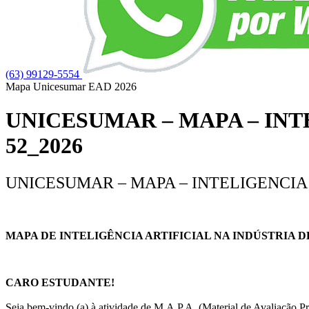
(63) 99129-5554
Mapa Unicesumar
EAD
2026
UNICESUMAR – MAPA – INT
52_2026
UNICESUMAR – MAPA – INTELIGENCIA 
MAPA DE INTELIGÊNCIA ARTIFICIAL NA INDÚSTRIA 
CARO ESTUDANTE!
Seja bem-vindo (a) à atividade de M.A.P.A. (Material de Avaliação Prát