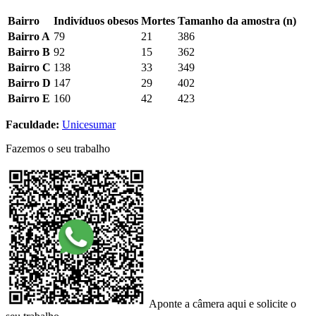
Bairro
Indivíduos obesos
Mortes
Tamanho da amostra (n)
Bairro A
79
21
386
Bairro B
92
15
362
Bairro C
138
33
349
Bairro D
147
29
402
Bairro E
160
42
423
Faculdade:
Unicesumar
Fazemos o seu trabalho
Aponte a câmera aqui e solicite o