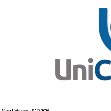
Mapa Unicesumar
EAD
2026