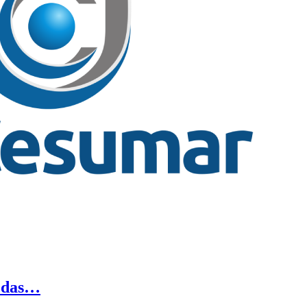
r das…