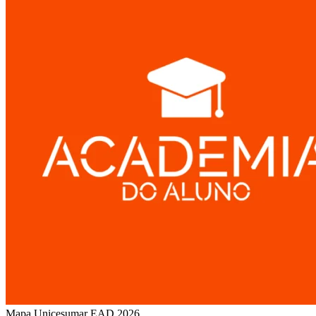
Mapa Unicesumar
EAD
2026