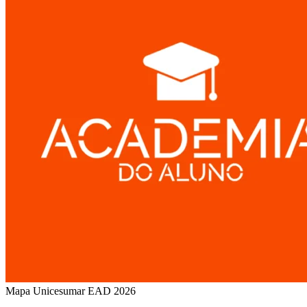
Mapa Unicesumar
EAD
2026