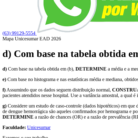
(63) 99129-5554
Mapa Unicesumar
EAD
2026
d) Com base na tabela obtida 
d)
Com base na tabela obtida em (b),
DETERMINE
a média e a med
e)
Com base no histograma e nas estatísticas média e mediana, obtidos 
f)
Assumindo que os dados seguem distribuição normal,
CONSTRU
pacientes atendidos nesse hospital. Use a variância amostral, a qual
g)
Considere um estudo de caso-controle (dados hipotéticos) em que di
de dengue hemorrágica são aqueles confirmados por hemograma e por pa
DETERMINE
a razão de chances (OR) e a razão de prevalência (R
Faculdade:
Unicesumar
Fazemos o seu trabalho