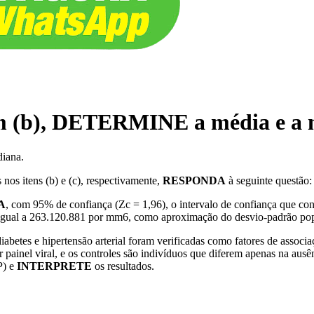
em (b), DETERMINE a média e a 
iana.
nos itens (b) e (c), respectivamente,
RESPONDA
à seguinte questão:
A
, com 95% de confiança (Zc = 1,96), o intervalo de confiança que c
 é igual a 263.120.881 por mm6, como aproximação do desvio-padrão pop
abetes e hipertensão arterial foram verificadas como fatores de assoc
inel viral, e os controles são indivíduos que diferem apenas na ausênc
P) e
INTERPRETE
os resultados.