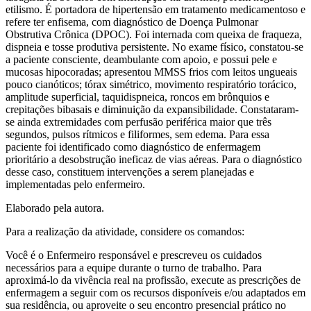
etilismo. É portadora de hipertensão em tratamento medicamentoso e
refere ter enfisema, com diagnóstico de Doença Pulmonar
Obstrutiva Crônica (DPOC). Foi internada com queixa de fraqueza,
dispneia e tosse produtiva persistente. No exame físico, constatou-se
a paciente consciente, deambulante com apoio, e possui pele e
mucosas hipocoradas; apresentou MMSS frios com leitos ungueais
pouco cianóticos; tórax simétrico, movimento respiratório torácico,
amplitude superficial, taquidispneica, roncos em brônquios e
crepitações bibasais e diminuição da expansibilidade. Constataram-
se ainda extremidades com perfusão periférica maior que três
segundos, pulsos rítmicos e filiformes, sem edema. Para essa
paciente foi identificado como diagnóstico de enfermagem
prioritário a desobstrução ineficaz de vias aéreas. Para o diagnóstico
desse caso, constituem intervenções a serem planejadas e
implementadas pelo enfermeiro.
Elaborado pela autora.
Para a realização da atividade, considere os comandos:
Você é o Enfermeiro responsável e prescreveu os cuidados
necessários para a equipe durante o turno de trabalho. Para
aproximá-lo da vivência real na profissão, execute as prescrições de
enfermagem a seguir com os recursos disponíveis e/ou adaptados em
sua residência, ou aproveite o seu encontro presencial prático no