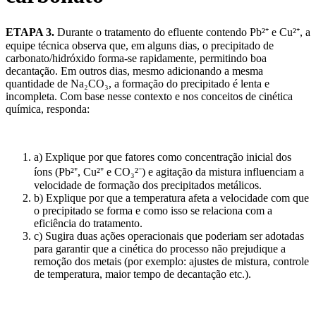
ETAPA 3.
Durante o tratamento do efluente contendo Pb²⁺ e Cu²⁺, a
equipe técnica observa que, em alguns dias, o precipitado de
carbonato/hidróxido forma-se rapidamente, permitindo boa
decantação. Em outros dias, mesmo adicionando a mesma
quantidade de Na₂CO₃, a formação do precipitado é lenta e
incompleta. Com base nesse contexto e nos conceitos de cinética
química, responda:
a) Explique por que fatores como concentração inicial dos
íons (Pb²⁺, Cu²⁺ e CO₃²⁻) e agitação da mistura influenciam a
velocidade de formação dos precipitados metálicos.
b) Explique por que a temperatura afeta a velocidade com que
o precipitado se forma e como isso se relaciona com a
eficiência do tratamento.
c) Sugira duas ações operacionais que poderiam ser adotadas
para garantir que a cinética do processo não prejudique a
remoção dos metais (por exemplo: ajustes de mistura, controle
de temperatura, maior tempo de decantação etc.).