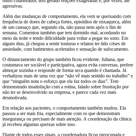
outro colaborador, têm gerado reações exageradas e, por vezes, até
agressivas.
Além das mudanças de comportamento, ela vem se queixando com
frequência de dores de cabeça fortes, episódios de enxaqueca, além
de um cansaço que, segundo ela, não passa nem após o fim de
semana. Comentou também que tem dormido mal, acordando no
meio da noite e tendo dificuldade para voltar a pegar no sono. Em
alguns dias, já chegou a sentir tonturas e relatou ter tido crises de
ansiedade, com batimentos acelerados e sensação de sufocamento.
O distanciamento do grupo também ficou evidente. Juliana, que
costumava ser sociável e participativa, agora evita conversas, prefere
almoçar sozinha e responde de forma seca quando é chamada. Já
verbalizou mais de uma vez que “não vê mais sentido no trabalho” e
que “ninguém nota o esforço que ela faz todos os dias”. Tem
demonstrado insatisfação com a rotina, falado sobre frustração por
não ter se desenvolvido na empresa, e parece cada vez mais
desmotivada.
Em relação aos pacientes, o comportamento também mudou. Ela
passou a ser mais fria, especialmente com os que demonstram
insegurança ou precisam de mais atenção. A coordenação da clínica
já recebeu algumas queixas sobre isso.
Diante de todos esses sinais, a coordenadora ficou preocupada e