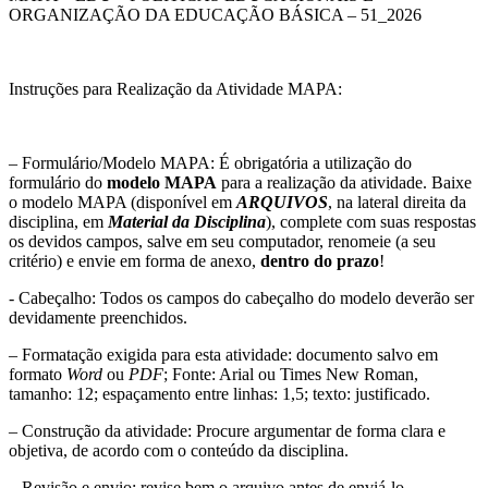
ORGANIZAÇÃO DA EDUCAÇÃO BÁSICA – 51_2026
Instruções para Realização da Atividade MAPA:
– Formulário/Modelo MAPA: É obrigatória a utilização do
formulário do
modelo MAPA
para a realização da atividade. Baixe
o modelo MAPA (disponível em
ARQUIVOS
, na lateral direita da
disciplina, em
Material da Disciplina
), complete com suas respostas
os devidos campos, salve em seu computador, renomeie (a seu
critério) e envie em forma de anexo,
dentro do prazo
!
​- Cabeçalho: Todos os campos do cabeçalho do modelo deverão ser
devidamente preenchidos.
– Formatação exigida para esta atividade: documento salvo em
formato
Word
ou
PDF
; Fonte: Arial ou Times New Roman,
tamanho: 12; espaçamento entre linhas: 1,5; texto: justificado.
– Construção da atividade: Procure argumentar de forma clara e
objetiva, de acordo com o conteúdo da disciplina.
– Revisão e envio: revise bem o arquivo antes de enviá-lo,