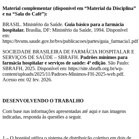
​Material complementar (disponível em “Material da Disciplina”
e na “Sala do Café”):
BRASIL. Ministério da Saúde.
Guia básico para a farmácia
hospitalar.
Brasília, DF: Ministério da Saúde, 1994. Disponível
em:
https://bvsms.saude.gov.br/bvs/publicacoes/partes/guia_farmacia1.pd
SOCIEDADE BRASILEIRA DE FARMÁCIA HOSPITALAR E
SERVIÇOS DE SAÚDE – SBRAFH.
Padrões mínimos para
farmácia hospitalar e serviços de saúde: 4ª edição
. São Paulo:
SBRAFH, 2025. Disponível em: https://site.sbrafh.org.br/wp-
content/uploads/2025/11/Padroes-Minimos-FH-2025-web.pdf.
Acesso em: 02 fev. 2026.
DESENVOLVENDO O TRABALHO
Com base nas informações apresentadas até aqui e nas imagens
indicadas, responda às questões a seguir.
1 – O hospital utiliza o sistema de distribuição coletivo em dois de