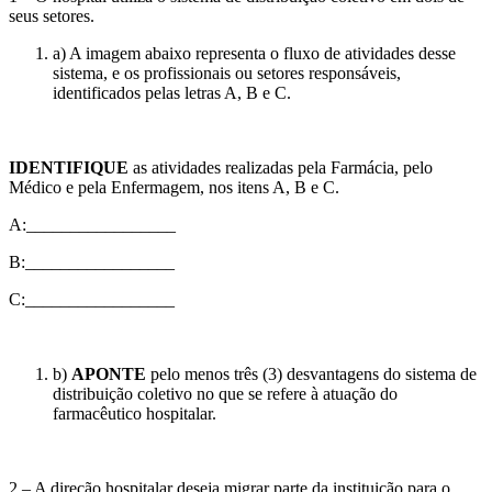
seus setores.
a) A imagem abaixo representa o fluxo de atividades desse
sistema, e os profissionais ou setores responsáveis,
identificados pelas letras A, B e C.
IDENTIFIQUE
as atividades realizadas pela Farmácia, pelo
Médico e pela Enfermagem, nos itens A, B e C.
A:_________________
B:_________________
C:_________________
b)
APONTE
pelo menos três (3) desvantagens do sistema de
distribuição coletivo no que se refere à atuação do
farmacêutico hospitalar.
2 – A direção hospitalar deseja migrar parte da instituição para o