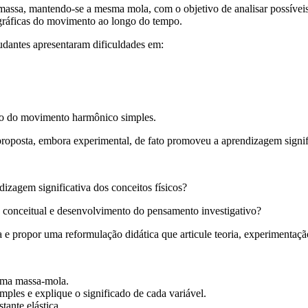
 massa, mantendo-se a mesma mola, com o objetivo de analisar possíveis
 gráficas do movimento ao longo do tempo.
tudantes apresentaram dificuldades em:
ico do movimento harmônico simples.
 proposta, embora experimental, de fato promoveu a aprendizagem signifi
dizagem significativa dos conceitos físicos?
conceitual e desenvolvimento do pensamento investigativo?
a e propor uma reformulação didática que articule teoria, experimentaçã
tema massa-mola.
les e explique o significado de cada variável.
ante elástica.