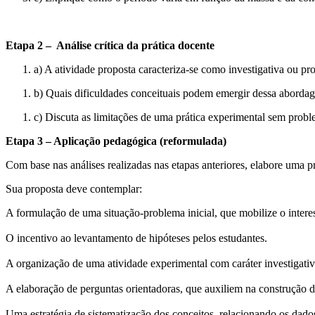
Etapa 2 – Análise crítica da prática docente
a) A atividade proposta caracteriza-se como investigativa ou pr
b) Quais dificuldades conceituais podem emergir dessa aborda
c) Discuta as limitações de uma prática experimental sem probl
Etapa 3 – Aplicação pedagógica (reformulada)
Com base nas análises realizadas nas etapas anteriores, elabore uma p
Sua proposta deve contemplar:
A formulação de uma situação-problema inicial, que mobilize o intere
O incentivo ao levantamento de hipóteses pelos estudantes.
A organização de uma atividade experimental com caráter investigativ
A elaboração de perguntas orientadoras, que auxiliem na construção 
Uma estratégia de sistematização dos conceitos, relacionando os dad