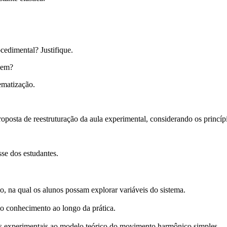
ocedimental? Justifique.
gem?
ematização.
roposta de reestruturação da aula experimental, considerando os princíp
sse dos estudantes.
o, na qual os alunos possam explorar variáveis do sistema.
do conhecimento ao longo da prática.
os experimentais ao modelo teórico do movimento harmônico simples.