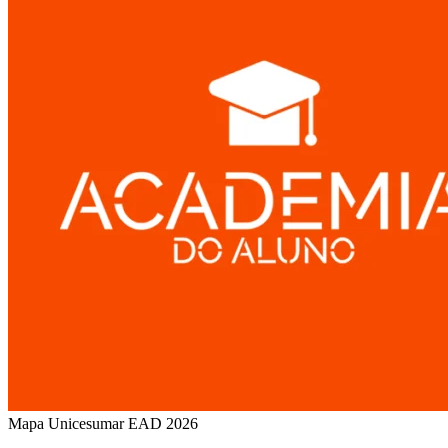
Mapa Unicesumar
EAD
2026